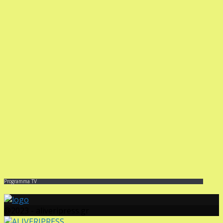
Programma TV
@2023 - aliveripress.gr