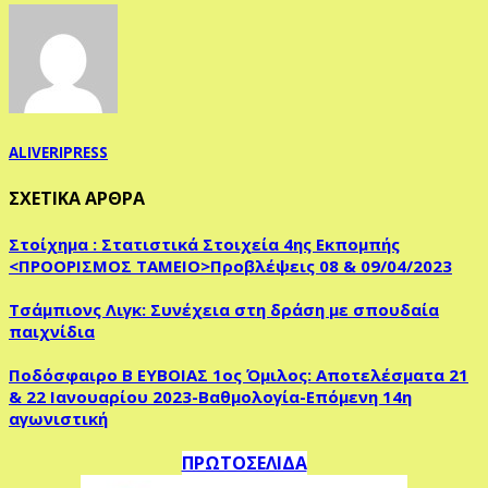
ALIVERIPRESS
ΣΧΕΤΙΚΑ ΑΡΘΡΑ
Στοίχημα : Στατιστικά Στοιχεία 4ης Εκπομπής
<ΠΡΟΟΡΙΣΜΟΣ ΤΑΜΕΙΟ>Προβλέψεις 08 & 09/04/2023
Τσάμπιονς Λιγκ: Συνέχεια στη δράση με σπουδαία
παιχνίδια
Ποδόσφαιρο Β ΕΥΒΟΙΑΣ 1ος Όμιλος: Αποτελέσματα 21
& 22 Ιανουαρίου 2023-Βαθμολογία-Επόμενη 14η
αγωνιστική
ΠΡΩΤΟΣΕΛΙΔΑ