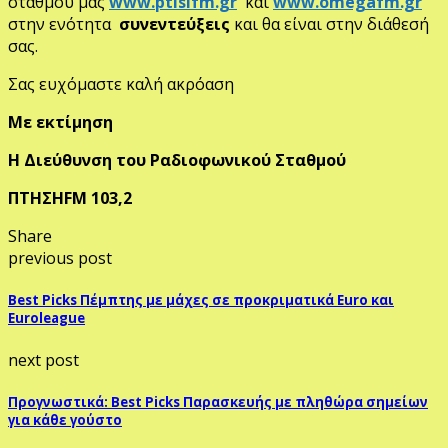
σταθμού μας
www.ptisifm.gr
και
www.omegafm.gr
στην ενότητα
συνεντεύξεις
και θα είναι στην διάθεσή
σας.
Σας ευχόμαστε καλή ακρόαση
Με εκτίμηση
Η Διεύθυνση του Ραδιοφωνικού Σταθμού
ΠΤΗΣΗFM 103,2
Share
previous post
Best Picks Πέμπτης με μάχες σε προκριματικά Euro και
Euroleague
next post
Προγνωστικά: Best Picks Παρασκευής με πληθώρα σημείων
για κάθε γούστο