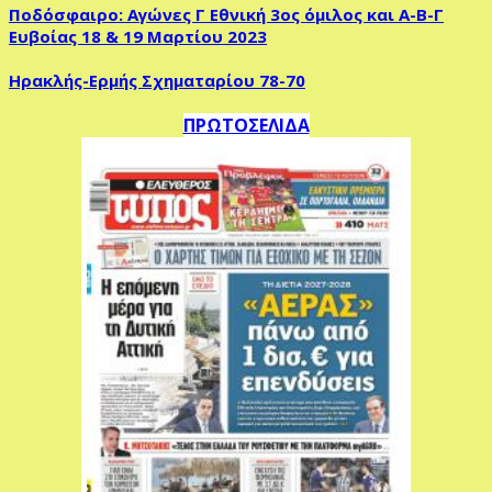
Ποδόσφαιρο: Αγώνες Γ Εθνική 3ος όμιλος και Α-Β-Γ
Ευβοίας 18 & 19 Μαρτίου 2023
Ηρακλής-Ερμής Σχηματαρίου 78-70
ΠΡΩΤΟΣΕΛΙΔΑ