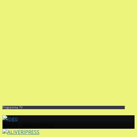
Programma TV
@2023 - aliveripress.gr