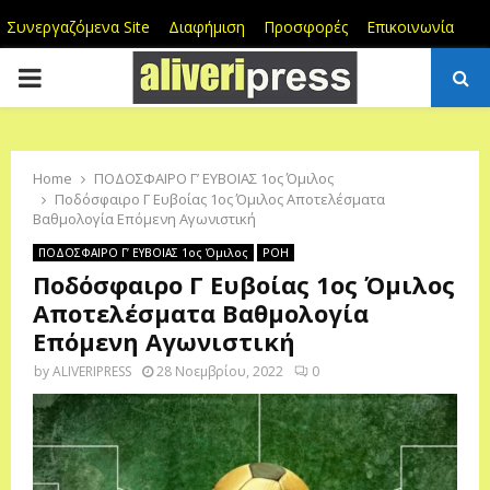
Συνεργαζόμενα Site
Διαφήμιση
Προσφορές
Επικοινωνία
PRIMARY
MENU
Home
ΠΟΔΟΣΦΑΙΡΟ Γ’ ΕΥΒΟΙΑΣ 1ος Όμιλος
Ποδόσφαιρο Γ Ευβοίας 1ος Όμιλος Αποτελέσματα
Βαθμολογία Επόμενη Αγωνιστική
ΠΟΔΟΣΦΑΙΡΟ Γ’ ΕΥΒΟΙΑΣ 1ος Όμιλος
ΡΟΗ
Ποδόσφαιρο Γ Ευβοίας 1ος Όμιλος
Αποτελέσματα Βαθμολογία
Επόμενη Αγωνιστική
by
ALIVERIPRESS
28 Νοεμβρίου, 2022
0