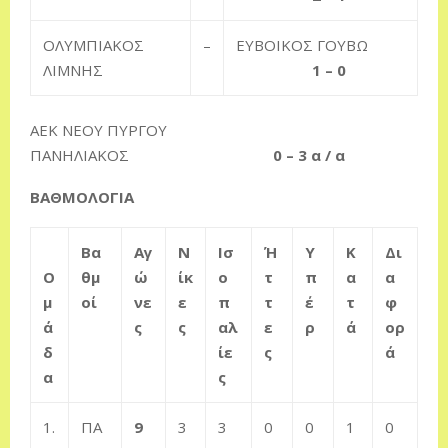
ΟΛΥΜΠΙΑΚΟΣ
–
ΕΥΒΟΙΚΟΣ ΓΟΥΒΩ
ΛΙΜΝΗΣ
1 – 0
ΑΕΚ ΝΕΟΥ ΠΥΡΓΟΥ
ΠΑΝΗΛΙΑΚΟΣ
0 – 3 α / α
ΒΑΘΜΟΛΟΓΙΑ
Βα
Αγ
Ν
Ισ
Ή
Υ
Κ
Δι
Ο
θμ
ώ
ίκ
ο
τ
π
α
α
μ
οί
νε
ε
π
τ
έ
τ
φ
ά
ς
ς
αλ
ε
ρ
ά
ορ
δ
ίε
ς
ά
α
ς
1.
ΠΑ
9
3
3
0
0
1
0