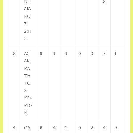
ΝΗ
2
ΛΙΑ
ΚΟ
Σ
201
5
2.
ΑΣ
9
3
3
0
0
7
1
ΑΚ
ΡΑ
ΤΗ
ΤΟ
Σ
ΚΕΧ
ΡΙΩ
Ν
3.
ΟΛ
6
4
2
0
2
4
9