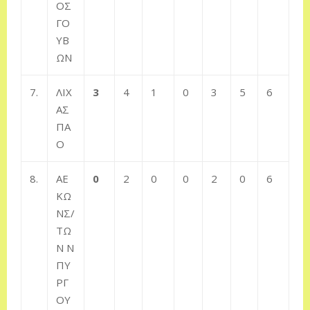
ΟΣ
ΓΟ
ΥΒ
ΩΝ
7.
ΛΙΧ
3
4
1
0
3
5
6
ΑΣ
ΠΑ
Ο
8.
ΑΕ
0
2
0
0
2
0
6
ΚΩ
ΝΣ/
ΤΩ
Ν Ν
ΠΥ
ΡΓ
ΟΥ