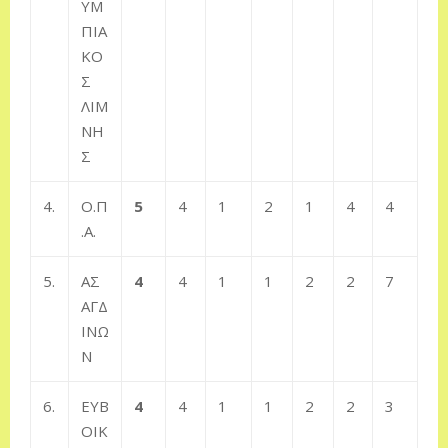
ΥΜ
ΠΙΑ
ΚΟ
Σ
ΛΙΜ
ΝΗ
Σ
4.
Ο.Π
5
4
1
2
1
4
4
.Α.
5.
ΑΣ
4
4
1
1
2
2
7
ΑΓΔ
ΙΝΩ
Ν
6.
ΕΥΒ
4
4
1
1
2
2
3
ΟΙΚ