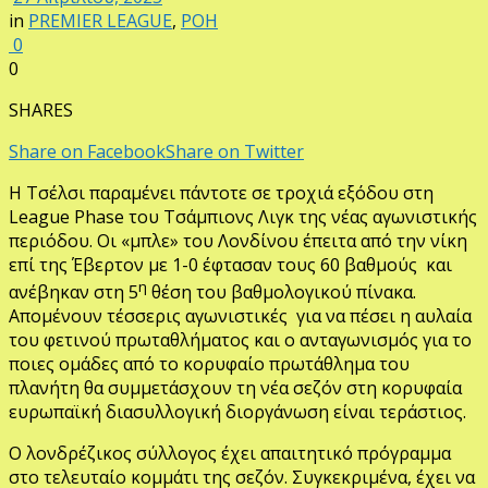
in
PREMIER LEAGUE
,
ΡΟΗ
0
0
SHARES
Share on Facebook
Share on Twitter
Η Τσέλσι παραμένει πάντοτε σε τροχιά εξόδου στη
League Phase του Τσάμπιονς Λιγκ της νέας αγωνιστικής
περιόδου. Οι «μπλε» του Λονδίνου έπειτα από την νίκη
επί της Έβερτον με 1-0 έφτασαν τους 60 βαθμούς και
η
ανέβηκαν στη 5
θέση του βαθμολογικού πίνακα.
Απομένουν τέσσερις αγωνιστικές για να πέσει η αυλαία
του φετινού πρωταθλήματος και ο ανταγωνισμός για το
ποιες ομάδες από το κορυφαίο πρωτάθλημα του
πλανήτη θα συμμετάσχουν τη νέα σεζόν στη κορυφαία
ευρωπαϊκή διασυλλογική διοργάνωση είναι τεράστιος.
Ο λονδρέζικος σύλλογος έχει απαιτητικό πρόγραμμα
στο τελευταίο κομμάτι της σεζόν. Συγκεκριμένα, έχει να