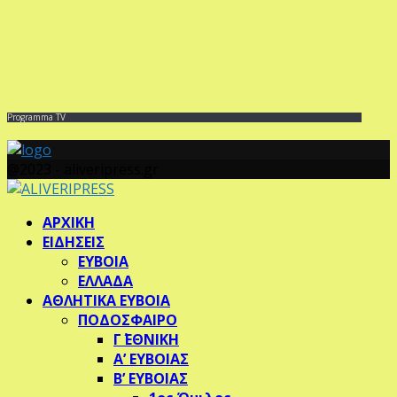
Programma TV
@2023 - aliveripress.gr
Facebook
Twitter
Instagram
Pinterest
Youtube
ΑΡΧΙΚΗ
ΕΙΔΗΣΕΙΣ
ΕΥΒΟΙΑ
ΕΛΛΑΔΑ
ΑΘΛΗΤΙΚΑ ΕΥΒΟΙΑ
ΠΟΔΟΣΦΑΙΡΟ
Γ΄ ΕΘΝΙΚΗ
Α’ ΕΥΒΟΙΑΣ
Β’ ΕΥΒΟΙΑΣ