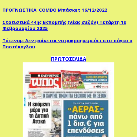
ΠΡΟΓΝΩΣΤΙΚΑ COMBO Μπάσκετ 16/12/2022
Στατιστικά 44ης Εκπομπής (νέας σεζόν) Τετάρτη 19
Φεβρουαρίου 2025
Τότεναμ: Δεν φαίνεται να μακροημερεύει στο πάγκο ο
Ποστέκογλου
ΠΡΩΤΟΣΕΛΙΔΑ