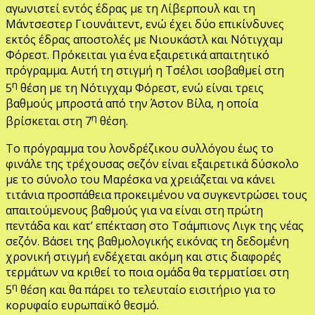
αγωνιστεί εντός έδρας με τη Λίβερπουλ και τη
Μάντσεστερ Γιουνάιτεντ, ενώ έχει δύο επικίνδυνες
εκτός έδρας αποστολές με Νιουκάστλ και Νότιγχαμ
Φόρεστ. Πρόκειται για ένα εξαιρετικά απαιτητικό
πρόγραμμα. Αυτή τη στιγμή η Τσέλσι ισοβαθμεί στη
η
5
θέση με τη Νότιγχαμ Φόρεστ, ενώ είναι τρεις
βαθμούς μπροστά από την Άστον Βίλα, η οποία
η
βρίσκεται στη 7
θέση.
Το πρόγραμμα του λονδρέζικου συλλόγου έως το
φινάλε της τρέχουσας σεζόν είναι εξαιρετικά δύσκολο
με το σύνολο του Μαρέσκα να χρειάζεται να κάνει
τιτάνια προσπάθεια προκειμένου να συγκεντρώσει τους
απαιτούμενους βαθμούς για να είναι στη πρώτη
πεντάδα και κατ’ επέκταση στο Τσάμπιονς Λιγκ της νέας
σεζόν. Βάσει της βαθμολογικής εικόνας τη δεδομένη
χρονική στιγμή ενδέχεται ακόμη και στις διαφορές
τερμάτων να κριθεί το ποια ομάδα θα τερματίσει στη
η
5
θέση και θα πάρει το τελευταίο εισιτήριο για το
κορυφαίο ευρωπαϊκό θεσμό.